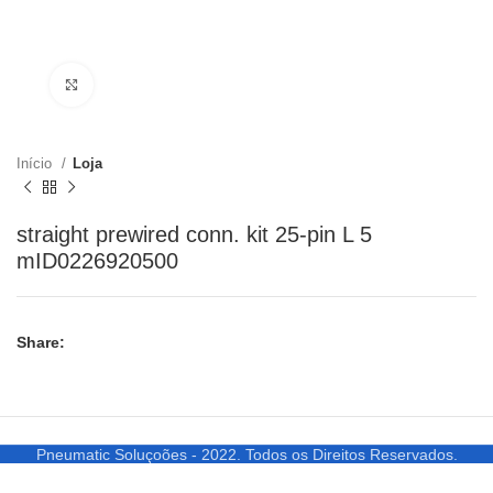
Clique para ampliar
Início
Loja
straight prewired conn. kit 25-pin L 5
mID0226920500
Share:
Pneumatic Soluçoões - 2022. Todos os Direitos Reservados.