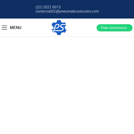
(22) 2021 6073
comercial02@pneumaticsolucoes.com
MENU
Fale cononosco