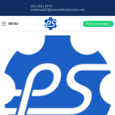
(22) 2021 6073
comercial02@pneumaticsolucoes.com
MENU
Fale cononosco