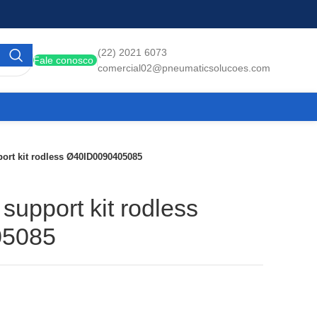
(22) 2021 6073
Fale conosco
comercial02@pneumaticsolucoes.com
ort kit rodless Ø40ID0090405085
support kit rodless
05085