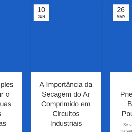
10
26
JUN
MAR
ples
A Importância da
ir o
Secagem do Ar
Pne
uas
Comprimido em
B
s
Circuitos
Po
as
Industriais
Se v
trabal