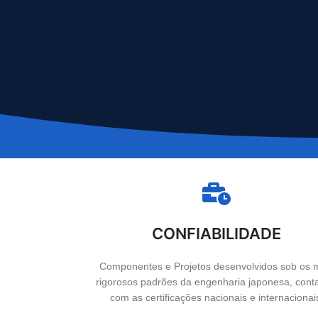
CONFIABILIDADE
Componentes e Projetos desenvolvidos sob os 
rigorosos padrões da engenharia japonesa, con
com as certificações nacionais e internacionai