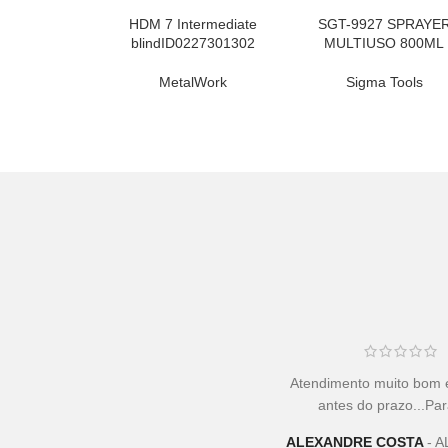
HDM 7 Intermediate
SGT-9927 SPRAYE
LER MAIS
LER MAIS
blindID0227301302
MULTIUSO 800ML
MetalWork
Sigma Tools
Atendimento muito bom 
antes do prazo...Pa
ALEXANDRE COSTA
A