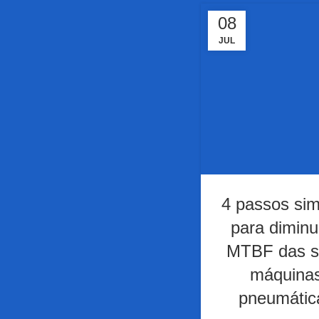
08
JUL
4 passos sim
para diminu
MTBF das s
máquina
pneumátic