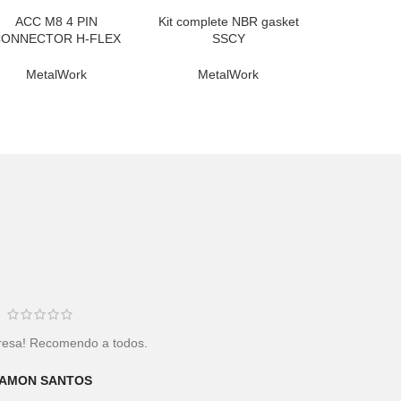
ACC M8 4 PIN
Kit complete NBR gasket
R MAIS
LER MAIS
CONNECTOR H-FLEX
SSCY
6 L=3MID0240009P60
Ø20ID0090200006
MetalWork
MetalWork
esa! Recomendo a todos.
Me atenderam de pronto, eficiência
na entrega. Recomendo!
AMON SANTOS
CHARLES R DA SILVA