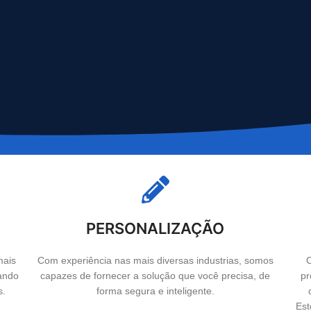
PERSONALIZAÇÃO
mais
Com experiência nas mais diversas industrias, somos
O
tando
capazes de fornecer a solução que você precisa, de
pr
s.
forma segura e inteligente.
Est