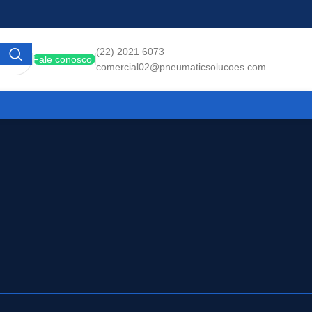
(22) 2021 6073
Fale conosco
comercial02@pneumaticsolucoes.com