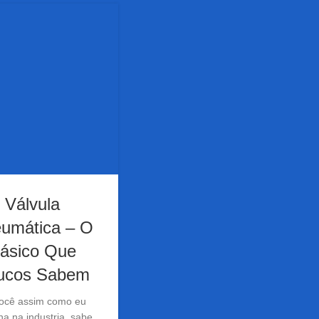
Válvula
umática – O
ásico Que
ucos Sabem
ocê assim como eu
ha na industria, sabe