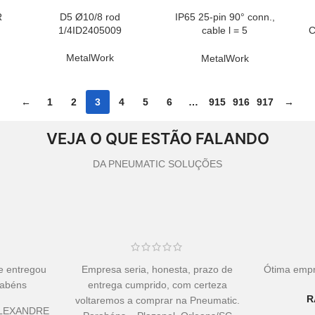
R
D5 Ø10/8 rod
IP65 25-pin 90° conn.,
LER MAIS
LER MAIS
LE
1/4ID2405009
cable l = 5
mID02269A0500
CL
MetalWork
MetalWork
←
1
2
3
4
5
6
…
915
916
917
→
VEJA O QUE ESTÃO FALANDO
DA PNEUMATIC SOLUÇÕES
e entregou
Empresa seria, honesta, prazo de
Ótima empr
rabéns
entrega cumprido, com certeza
R
voltaremos a comprar na Pneumatic.
LEXANDRE