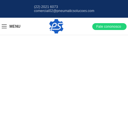
(22) 2021 6073
comercial02@pneumaticsolucoes.com
MENU
Fale cononosco