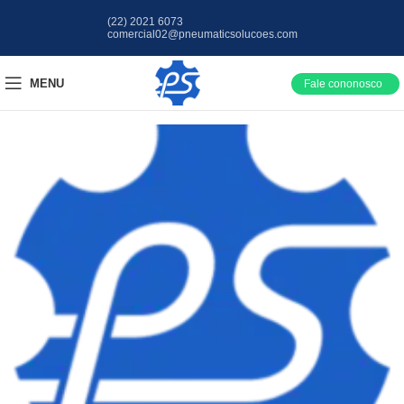
(22) 2021 6073
comercial02@pneumaticsolucoes.com
MENU
Fale cononosco