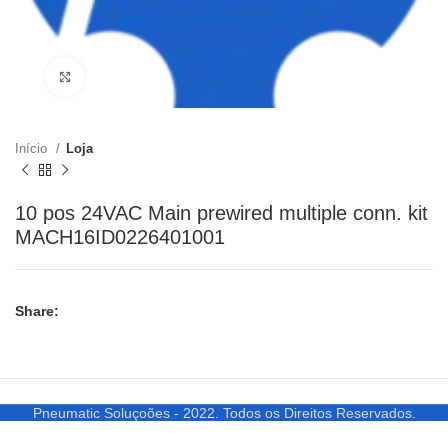
Clique para ampliar
Início
Loja
10 pos 24VAC Main prewired multiple conn. kit
MACH16ID0226401001
Share:
Pneumatic Soluçoões - 2022. Todos os Direitos Reservados.