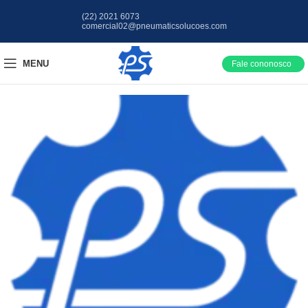
(22) 2021 6073
comercial02@pneumaticsolucoes.com
MENU
Fale cononosco