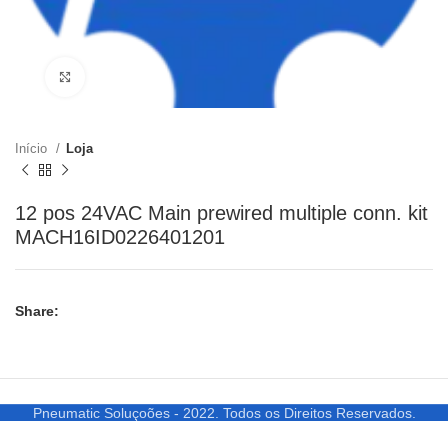
Clique para ampliar
Início
Loja
12 pos 24VAC Main prewired multiple conn. kit
MACH16ID0226401201
Share:
Pneumatic Soluçoões - 2022. Todos os Direitos Reservados.