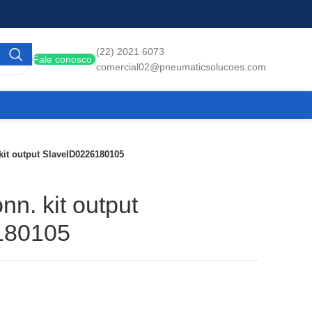
(22) 2021 6073
Fale conosco
comercial02@pneumaticsolucoes.com
kit output SlaveID0226180105
nn. kit output
180105