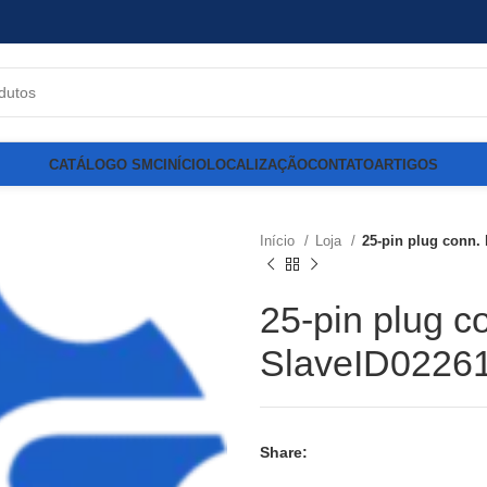
CATÁLOGO SMC
INÍCIO
LOCALIZAÇÃO
CONTATO
ARTIGOS
Início
Loja
25-pin plug conn. 
25-pin plug co
SlaveID0226
Share: