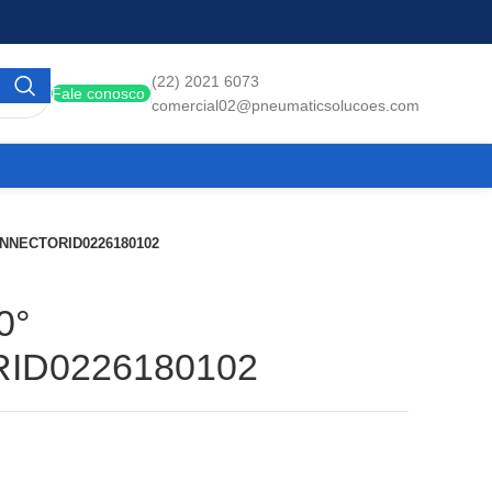
(22) 2021 6073
Fale conosco
comercial02@pneumaticsolucoes.com
CONNECTORID0226180102
0°
ID0226180102