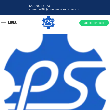
(22) 2021 6073
comercial02@pneumaticsolucoes.com
MENU
Fale cononosco