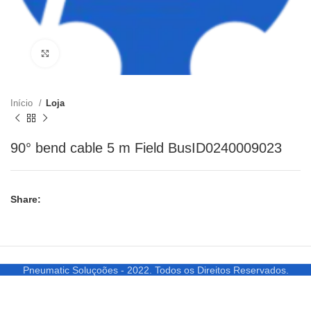
Clique para ampliar
Início
Loja
90° bend cable 5 m Field BusID0240009023
Share:
Pneumatic Soluçoões - 2022. Todos os Direitos Reservados.