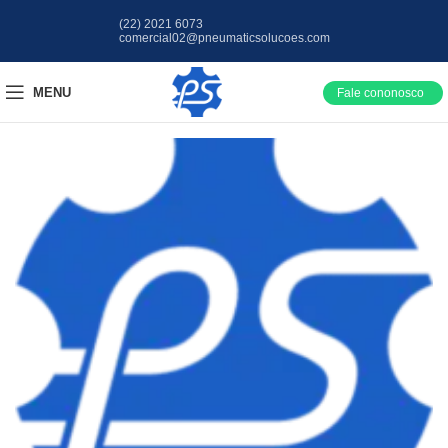
(22) 2021 6073
comercial02@pneumaticsolucoes.com
MENU
Fale cononosco