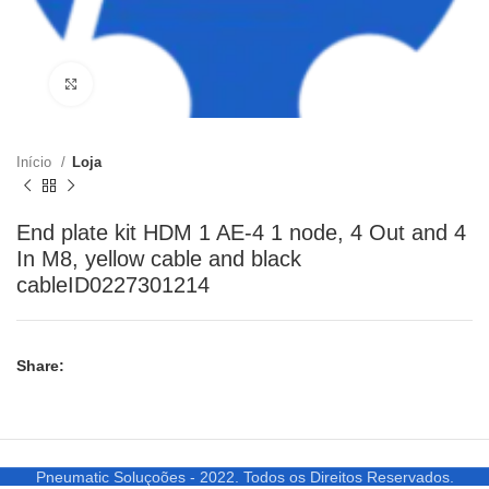
Clique para ampliar
Início
Loja
End plate kit HDM 1 AE-4 1 node, 4 Out and 4
In M8, yellow cable and black
cableID0227301214
Share:
Pneumatic Soluçoões - 2022. Todos os Direitos Reservados.