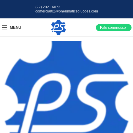
(22) 2021 6073
comercial02@pneumaticsolucoes.com
MENU
Fale cononosco