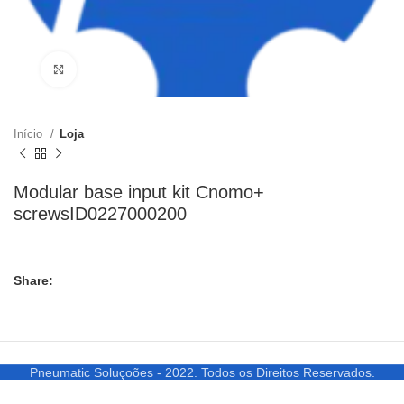
Clique para ampliar
Início
Loja
Modular base input kit Cnomo+
screwsID0227000200
Share:
Pneumatic Soluçoões - 2022. Todos os Direitos Reservados.