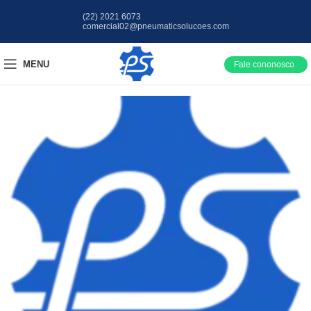
(22) 2021 6073
comercial02@pneumaticsolucoes.com
MENU
Fale cononosco