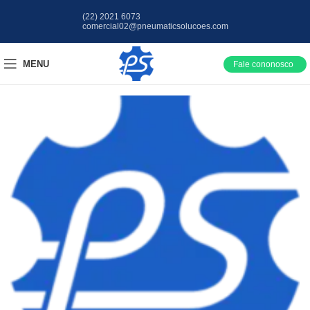
(22) 2021 6073
comercial02@pneumaticsolucoes.com
MENU
Fale cononosco