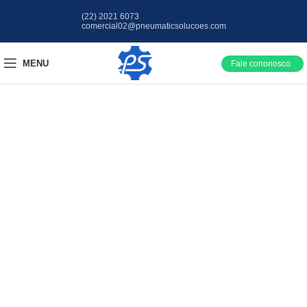
(22) 2021 6073
comercial02@pneumaticsolucoes.com
MENU
Fale cononosco