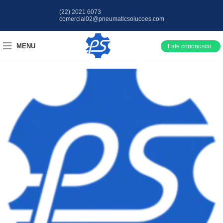
(22) 2021 6073
comercial02@pneumaticsolucoes.com
MENU
Fale cononosco