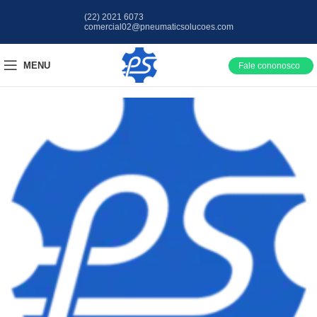
(22) 2021 6073
comercial02@pneumaticsolucoes.com
MENU
Fale cononosco