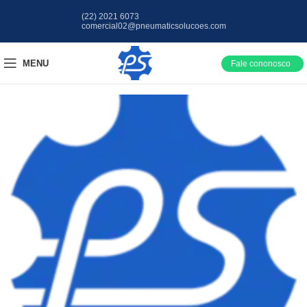
(22) 2021 6073
comercial02@pneumaticsolucoes.com
MENU
Fale cononosco