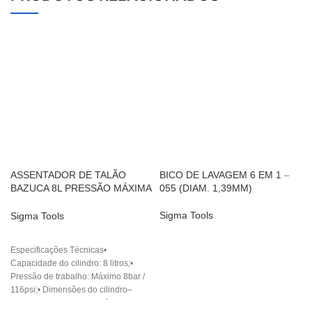
ASSENTADOR DE TALÃO
BICO DE LAVAGEM 6 EM 1 –
BAZUCA 8L PRESSÃO MÁXIMA
055 (DIAM. 1,39MM)
116PSI
Sigma Tools
Sigma Tools
Especificações Técnicas•
Capacidade do cilindro: 8 litros;•
Pressão de trabalho: Máximo 8bar /
116psi;• Dimensões do cilindro–
Comprimento: 48cm;– Diâmetro