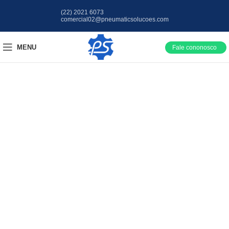
(22) 2021 6073
comercial02@pneumaticsolucoes.com
MENU
Fale cononosco