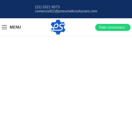
(22) 2021 6073
comercial02@pneumaticsolucoes.com
MENU
Fale cononosco