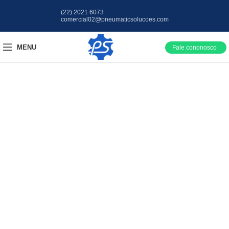
(22) 2021 6073
comercial02@pneumaticsolucoes.com
MENU
Fale cononosco