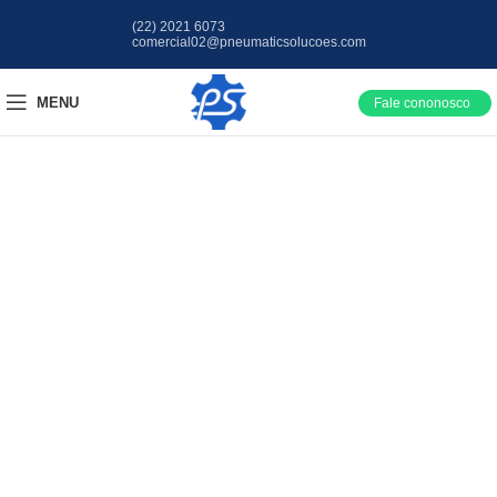
(22) 2021 6073
comercial02@pneumaticsolucoes.com
MENU
Fale cononosco