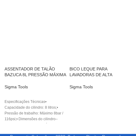
ASSENTADOR DE TALÃO
BICO LEQUE PARA
BAZUCA 8L PRESSÃO MÁXIMA
LAVADORAS DE ALTA
116PSI
PRESSÃO
Sigma Tools
Sigma Tools
Especificações Técnicas•
Capacidade do cilindro: 8 litros;•
Pressão de trabalho: Máximo 8bar /
116psi;• Dimensões do cilindro–
Comprimento: 48cm;– Diâmetro