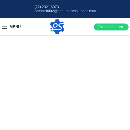
(22) 2021 6073
comercial02@pneumaticsolucoes.com
MENU
Fale cononosco