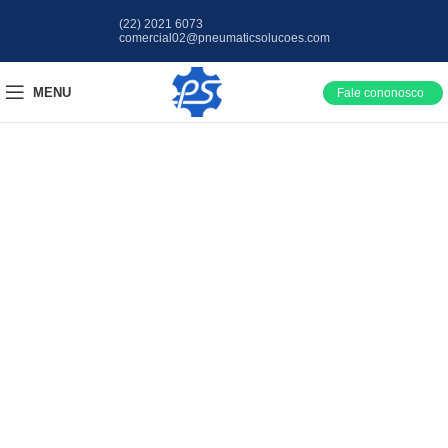
(22) 2021 6073
comercial02@pneumaticsolucoes.com
MENU
Fale cononosco