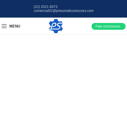
(22) 2021 6073
comercial02@pneumaticsolucoes.com
MENU
Fale cononosco