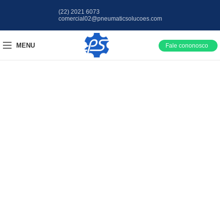
(22) 2021 6073
comercial02@pneumaticsolucoes.com
MENU
Fale cononosco