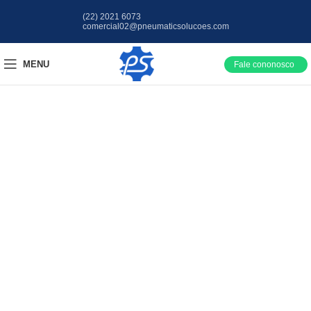
(22) 2021 6073
comercial02@pneumaticsolucoes.com
MENU
Fale cononosco