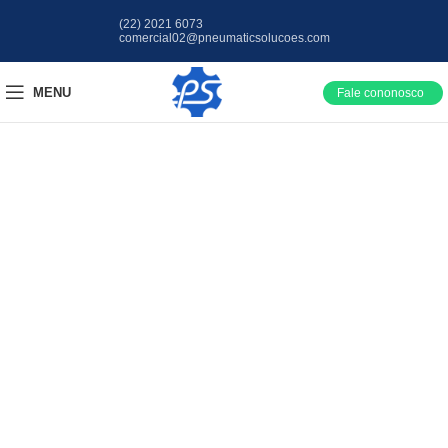
(22) 2021 6073
comercial02@pneumaticsolucoes.com
MENU
Fale cononosco